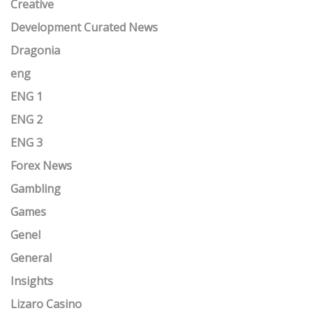
Creative
Development Curated News
Dragonia
eng
ENG 1
ENG 2
ENG 3
Forex News
Gambling
Games
Genel
General
Insights
Lizaro Casino