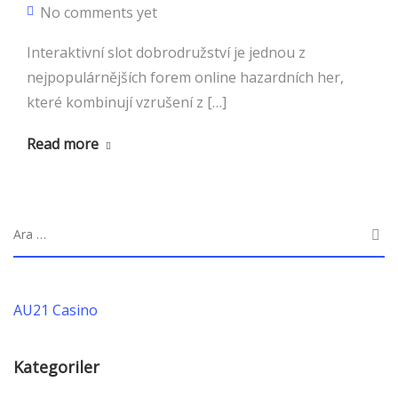
No comments yet
Interaktivní slot dobrodružství je jednou z
nejpopulárnějších forem online hazardních her,
které kombinují vzrušení z […]
Read more
AU21 Casino
Kategoriler