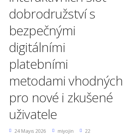
dobrodružství s
bezpečnými
digitálními
platebními
metodami vhodných
pro nové i zkušené
uživatele
24 Mayıs 2026
miyojin
22