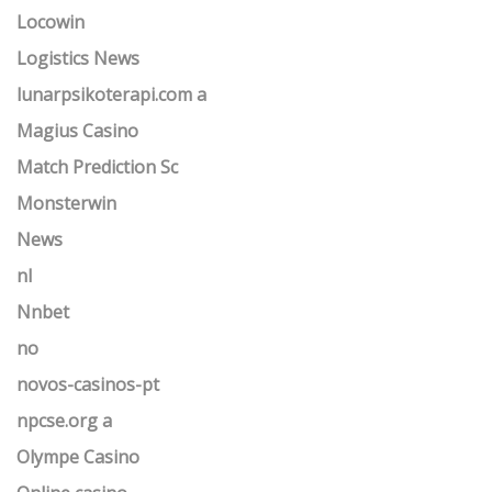
Locowin
Logistics News
lunarpsikoterapi.com a
Magius Casino
Match Prediction Sc
Monsterwin
News
nl
Nnbet
no
novos-casinos-pt
npcse.org a
Olympe Casino