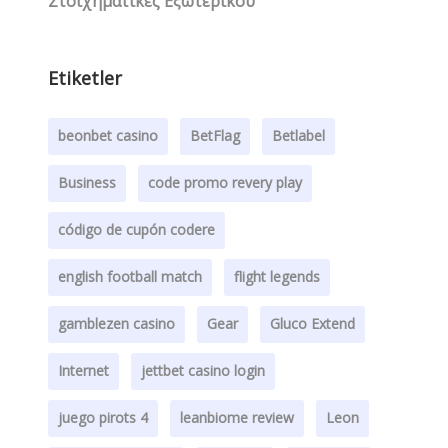
Στοιχηματικές Εξωτερικού
Etiketler
beonbet casino
BetFlag
Betlabel
Business
code promo revery play
código de cupón codere
english football match
flight legends
gamblezen casino
Gear
Gluco Extend
Internet
jettbet casino login
juego pirots 4
leanbiome review
Leon