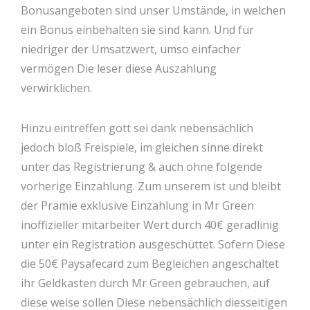
Bonusangeboten sind unser Umstände, in welchen
ein Bonus einbehalten sie sind kann. Und für
niedriger der Umsatzwert, umso einfacher
vermögen Die leser diese Auszahlung
verwirklichen.
Hinzu eintreffen gott sei dank nebensächlich
jedoch bloß Freispiele, im gleichen sinne direkt
unter das Registrierung & auch ohne folgende
vorherige Einzahlung. Zum unserem ist und bleibt
der Prämie exklusive Einzahlung in Mr Green
inoffizieller mitarbeiter Wert durch 40€ geradlinig
unter ein Registration ausgeschüttet. Sofern Diese
die 50€ Paysafecard zum Begleichen angeschaltet
ihr Geldkasten durch Mr Green gebrauchen, auf
diese weise sollen Diese nebensächlich diesseitigen