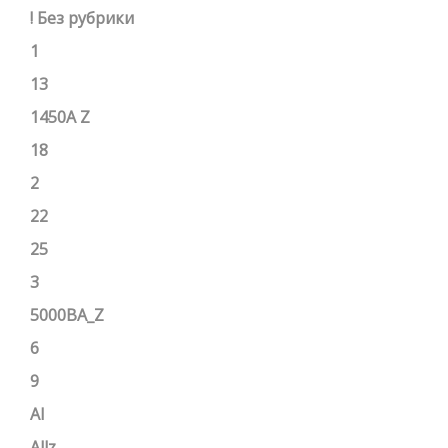
! Без рубрики
1
13
1450A Z
18
2
22
25
3
5000BA_Z
6
9
AI
Allz