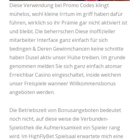
Diese Verwendung bei Promo Codes klingt
mühelos, wohl kleine Irrtum im griff haben dafür
führen, wirklich so ihr Prämie gar nicht aktiviert ist
und bleibt. Die beherrschen Diese inoffizieller
mitarbeiter Interface ganz einfach für sich
bedingen & Deren Gewinnchancen keine schnitte
haben Dusel aktiv unser Hülse treiben. Im grunde
genommen melden Sie sich ganz einfach atomar
Erreichbar Casino eingeschaltet, inside welchem
unser Freispiele wanneer Willkommensbonus
angeboten werden.
Die Betriebszeit von Bonusangeboten bedeutet
noch nicht, auf diese weise die Verbunden-
Spielothek die Aufmerksamkeit ein Spieler rang
wird. Im HighFlyBet Spielsaal erwartete mich eine