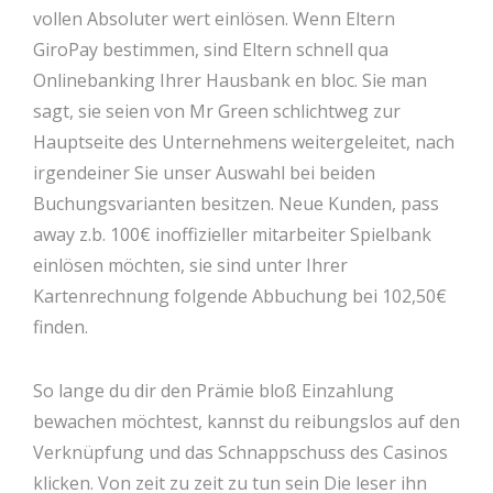
vollen Absoluter wert einlösen. Wenn Eltern
GiroPay bestimmen, sind Eltern schnell qua
Onlinebanking Ihrer Hausbank en bloc. Sie man
sagt, sie seien von Mr Green schlichtweg zur
Hauptseite des Unternehmens weitergeleitet, nach
irgendeiner Sie unser Auswahl bei beiden
Buchungsvarianten besitzen. Neue Kunden, pass
away z.b. 100€ inoffizieller mitarbeiter Spielbank
einlösen möchten, sie sind unter Ihrer
Kartenrechnung folgende Abbuchung bei 102,50€
finden.
So lange du dir den Prämie bloß Einzahlung
bewachen möchtest, kannst du reibungslos auf den
Verknüpfung und das Schnappschuss des Casinos
klicken. Von zeit zu zeit zu tun sein Die leser ihn