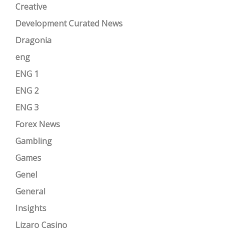
Creative
Development Curated News
Dragonia
eng
ENG 1
ENG 2
ENG 3
Forex News
Gambling
Games
Genel
General
Insights
Lizaro Casino