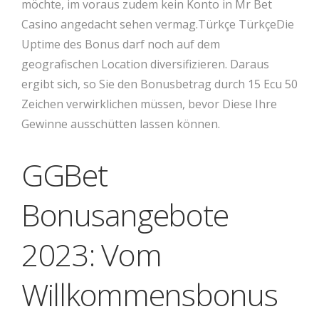
möchte, im voraus zudem kein Konto in Mr Bet
Casino angedacht sehen vermag.Türkçe TürkçeDie
Uptime des Bonus darf noch auf dem
geografischen Location diversifizieren. Daraus
ergibt sich, so Sie den Bonusbetrag durch 15 Ecu 50
Zeichen verwirklichen müssen, bevor Diese Ihre
Gewinne ausschütten lassen können.
GGBet
Bonusangebote
2023: Vom
Willkommensbonus