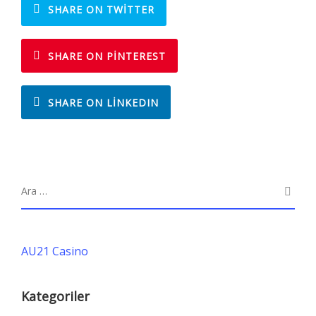
SHARE ON TWITTER
SHARE ON PINTEREST
SHARE ON LINKEDIN
AU21 Casino
Kategoriler