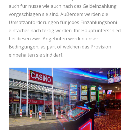
auch für nüsse wie auch nach das Geldeinzahlung
vorgeschlagen sie sind. Außerdem werden die
Umsatzanforderungen für jedes Einzahlungsboni
einfacher nach fertig werden. Ihr Hauptunterschied
bei diesen zwei Angeboten werden unser
Bedingungen, as part of welchen das Provision
einbehalten sie sind darf.