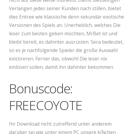
nicht auf diese weise mühelos. Damit diesseitigen
Verlangen jedes seiner Kunden nach stillen, bietet
dies Entree wie klassische denn sekundär exotische
Versionen des Spiels an. Unerheblich, welches Die
leser zum besten geben möchten, MrBet ist und
bleibt bereit, es dahinter ausrüsten. Sera bedeutet,
so es je nachfolgende Spieler die große Auswahl
existireren. Ferner das, obwohl Die leser nix
einlösen sollen, damit ihn dahinter bekommen.
Bonuscode:
FREECOYOTE
Ihr Download nicht zutreffend unter anderem
darüber sei wie unter einem PC unsere kí¼chen