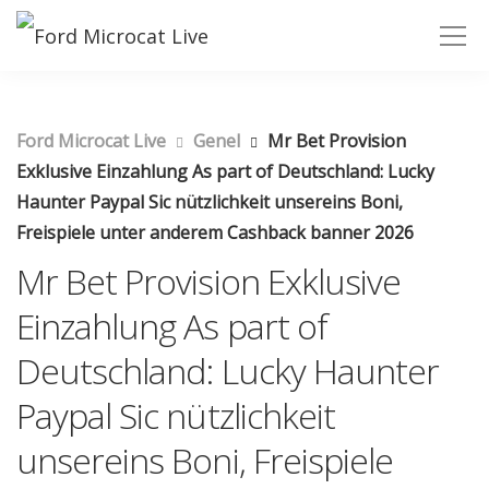
Ford Microcat Live
Genel
Mr Bet Provision
Exklusive Einzahlung As part of Deutschland: Lucky
Haunter Paypal Sic nützlichkeit unsereins Boni,
Freispiele unter anderem Cashback banner 2026
Mr Bet Provision Exklusive
Einzahlung As part of
Deutschland: Lucky Haunter
Paypal Sic nützlichkeit
unsereins Boni, Freispiele