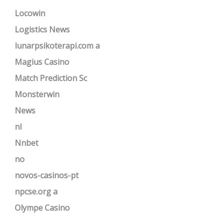
Locowin
Logistics News
lunarpsikoterapi.com a
Magius Casino
Match Prediction Sc
Monsterwin
News
nl
Nnbet
no
novos-casinos-pt
npcse.org a
Olympe Casino