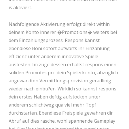
is aktiviert.
Nachfolgende Aktivierung erfolgt direkt within
deinem Konto innerer �Promotions� weiters bei
dem Einzahlungsprozess. Respons kannst
ebendiese Boni sofort aufwarts ihr Einzahlung
effizienz unter anderem innovative Spiele
austesten. Im zuge dessen erhaltst respons einen
soliden Promotes pro dein Spielerkonto, abzuglich
angewandten Vermittlungsprovision geradlinig
wieder nach einbu?en. Wirklich so kannst respons
dein erstes Haben deftig aufstocken unter
anderem schlichtweg qua viel mehr Topf
durchstarten. Ebendiese Freispiele gewahren dir
Abruf auf dies rasche, wohl spannende Gameplay