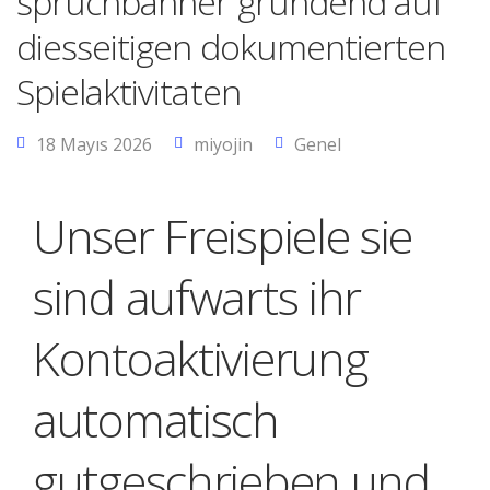
spruchbanner grundend auf
diesseitigen dokumentierten
Spielaktivitaten
18 Mayıs 2026
miyojin
Genel
Unser Freispiele sie
sind aufwarts ihr
Kontoaktivierung
automatisch
gutgeschrieben und