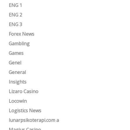
ENG 1
ENG 2
ENG 3
Forex News
Gambling
Games
Genel
General
Insights
Lizaro Casino
Locowin
Logistics News
lunarpsikoterapi.com a
Magius Casino