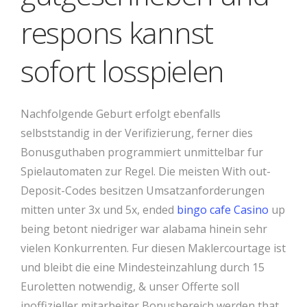
respons kannst
sofort losspielen
Nachfolgende Geburt erfolgt ebenfalls
selbststandig in der Verifizierung, ferner dies
Bonusguthaben programmiert unmittelbar fur
Spielautomaten zur Regel. Die meisten With out-
Deposit-Codes besitzen Umsatzanforderungen
mitten unter 3x und 5x, ended
bingo cafe Casino
up
being betont niedriger war alabama hinein sehr
vielen Konkurrenten. Fur diesen Maklercourtage ist
und bleibt die eine Mindesteinzahlung durch 15
Euroletten notwendig, & unser Offerte soll
inoffizieller mitarbeiter Bonusbereich werden that