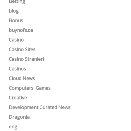
Betting
blog
Bonus
buynofs.de
Casino
Casino Sites
Casino Stranieri
Casinos
Cloud News
Computers, Games
Creative
Development Curated News
Dragonia
eng