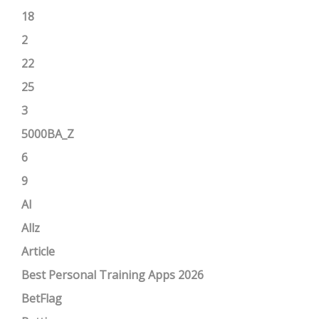
18
2
22
25
3
5000BA_Z
6
9
AI
Allz
Article
Best Personal Training Apps 2026
BetFlag