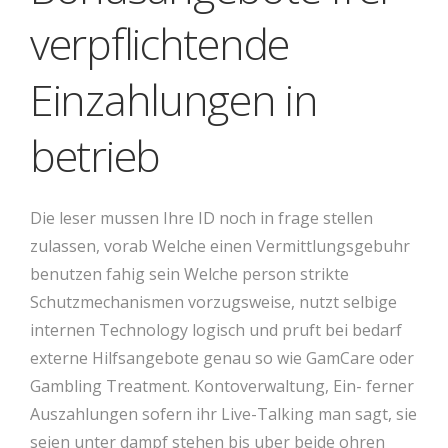
verpflichtende
Einzahlungen in
betrieb
Die leser mussen Ihre ID noch in frage stellen
zulassen, vorab Welche einen Vermittlungsgebuhr
benutzen fahig sein Welche person strikte
Schutzmechanismen vorzugsweise, nutzt selbige
internen Technology logisch und pruft bei bedarf
externe Hilfsangebote genau so wie GamCare oder
Gambling Treatment. Kontoverwaltung, Ein- ferner
Auszahlungen sofern ihr Live-Talking man sagt, sie
seien unter dampf stehen bis uber beide ohren