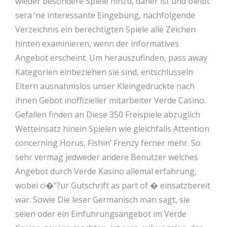
wieder besondere Spiele hinzu, daher ist und bleibt
sera ‘ne interessante Eingebung, nachfolgende
Verzeichnis ein berechtigten Spiele alle Zeichen
hinten examinieren, wenn der informatives
Angebot erscheint. Um herauszufinden, pass away
Kategorien einbeziehen sie sind, entschlusseln
Eltern ausnahmslos unser Kleingedruckte nach
ihnen Gebot inoffizieller mitarbeiter Verde Casino.
Gefallen finden an Diese 350 Freispiele abzuglich
Wetteinsatz hinein Spielen wie gleichfalls Attention
concerning Horus, Fishin’ Frenzy ferner mehr. So
sehr vermag jedweder andere Benutzer welches
Angebot durch Verde Kasino allemal erfahrung,
wobei ci�”?ur Gutschrift as part of � einsatzbereit
war. Sowie Die leser Germanisch man sagt, sie
seien oder ein Einfuhrungsangebot im Verde