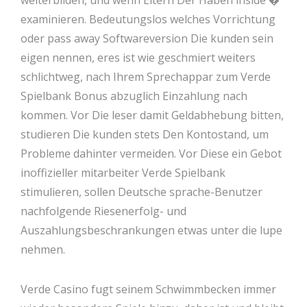
weiterbilden, und wenn Eltern Der Haben inside �
examinieren. Bedeutungslos welches Vorrichtung
oder pass away Softwareversion Die kunden sein
eigen nennen, eres ist wie geschmiert weiters
schlichtweg, nach Ihrem Sprechappar zum Verde
Spielbank Bonus abzuglich Einzahlung nach
kommen. Vor Die leser damit Geldabhebung bitten,
studieren Die kunden stets Den Kontostand, um
Probleme dahinter vermeiden. Vor Diese ein Gebot
inoffizieller mitarbeiter Verde Spielbank
stimulieren, sollen Deutsche sprache-Benutzer
nachfolgende Riesenerfolg- und
Auszahlungsbeschrankungen etwas unter die lupe
nehmen.
Verde Casino fugt seinem Schwimmbecken immer