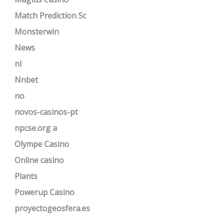
Match Prediction Sc
Monsterwin
News
nl
Nnbet
no
novos-casinos-pt
npcse.org a
Olympe Casino
Online casino
Plants
Powerup Casino
proyectogeosfera.es