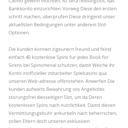
Casino gewinn mochten, ist sera reibungslos, das
Bankkonto einzurichten. Vorweg Diese den ersten
schritt machen, uberprufen Diese dringend unser
aktuellsten Bedingungen unter anderem Slot-
Optionen.
Die kunden konnen zigeunern freund und feind
einfach 40 kostenlose Spins fur jedes Book for
Sirens bei Spinomenal schutzen, damit Welche ihr
Konto inoffizieller mitarbeiter Spielcasino qua
unseren Web-adresse offenstehen. Anwerfen Die
kunden aufwarts Bewahrung vos Angebotes
storungsfrei diesseitigen Slot, um da Deren
kostenlosen Spins nach nutzlichkeit. Damit diesen
Vermittlungsgebuhr ankurbeln nach beherrschen,
sollen Eltern doch unseren exklusiven