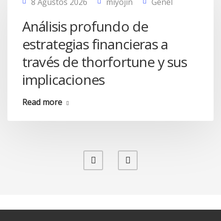
8 Ağustos 2026
miyojin
Genel
Análisis profundo de
estrategias financieras a
través de thorfortune y sus
implicaciones
Read more